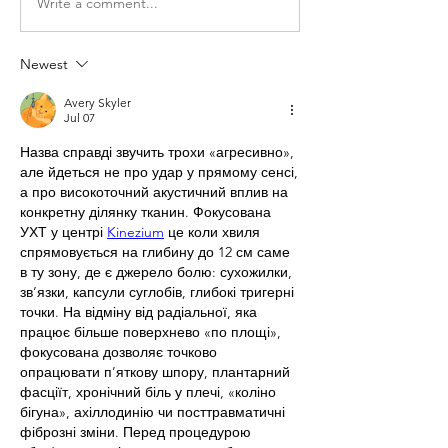
Write a comment...
Newest
Avery Skyler
Jul 07
Назва справді звучить трохи «агресивно», 
але йдеться не про удар у прямому сенсі, 
а про високоточний акустичний вплив на 
конкретну ділянку тканин. Фокусована 
УХТ у центрі 
Kinezium
 це коли хвиля 
спрямовується на глибину до 12 см саме 
в ту зону, де є джерело болю: сухожилки, 
зв’язки, капсули суглобів, глибокі тригерні 
точки. На відміну від радіальної, яка 
працює більше поверхнево «по площі», 
фокусована дозволяє точково 
опрацювати п’яткову шпору, плантарний 
фасціїт, хронічний біль у плечі, «коліно 
бігуна», ахіллодинію чи посттравматичні 
фіброзні зміни. Перед процедурою 