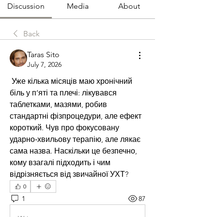
Discussion
Media
About
Back
Taras Sito
July 7, 2026
 Уже кілька місяців маю хронічний 
біль у п’яті та плечі: лікувався 
таблетками, мазями, робив 
стандартні фізпроцедури, але ефект 
короткий. Чув про фокусовану 
ударно‑хвильову терапію, але лякає 
сама назва. Наскільки це безпечно, 
кому взагалі підходить і чим 
відрізняється від звичайної УХТ?
0
1
87