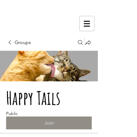
Groups
Happy Tails
Public
Join