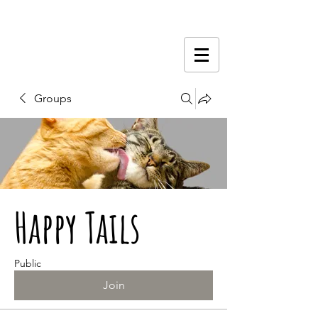
Groups
Happy Tails
Public
Join