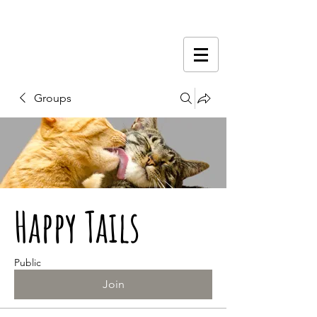
Groups
Happy Tails
Public
Join