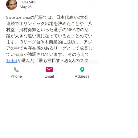
Taras Sito
May 23
Sportsmaniaの記事では、日本代表が2大会
連続でオリンピック出場を決めたことや、八
村塁・河村勇輝といった選手のNBAでの活
躍が大きな追い風になっているとまとめてい
ます。 Bリーグ自体も商業的に成功し、アジ
アの中でも存在感のあるリーグとして成長し
ている点が強調されています。 そのうえで 
1xBet
が選んだ「最も注目すべき5人のスタ
ー」を軸に、日本バスケの魅力を解説してい
るので、日本のファンが今どこに熱狂してい
Phone
Email
Address
るのかを把握するのにちょうど良い内容で
す。
Like
Reply
About
Welcome to Happy Tails! Did you
adopt from Tiny Lions? Share
...
Read more