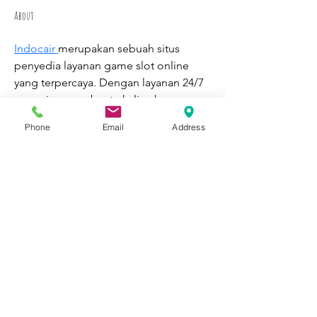
About
Indocair 
merupakan sebuah situs 
penyedia layanan game slot online 
yang terpercaya. Dengan layanan 24/7 
yang siap membantu kalian kapanpun 
dimanapun. Tunggu apalagi? Ayo 
Phone
Email
Address
mainkan Game ini di Indocair sekarang 
juga!.
WORK WITH
VOLUNTEER
CATS
BE A PARTNER