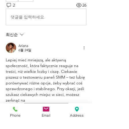
2
26
댓글을 입력하세요.
최신순
Ariana
6월 24일
Lepiej mieć mniejszą, ale aktywną 
społeczność, która faktycznie reaguje na 
treści, niż wielkie liczby i ciszę. Ciekawie 
piszesz o testowaniu paneli SMM – też lubię 
porównywać różne opcje, żeby wybrać coś 
sprawdzonego i stabilnego. Przy okazji, jeśli 
szukasz ciekawych miejsc w sieci, możesz 
zerknąć na  
https://bet-score.pl/
Phone
Email
Address
, gdzie znajdziesz różnorodne opcje do 
sprawdzenia. Daj znać, który panel 