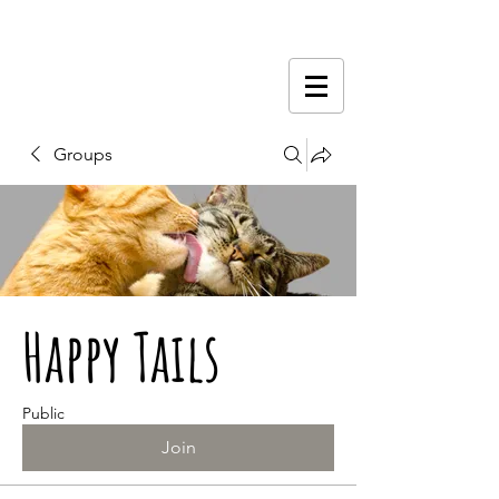
Groups
Happy Tails
Public
Join