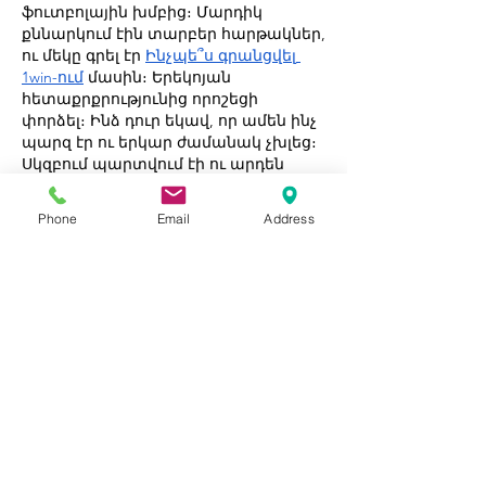
ֆուտբոլային խմբից։ Մարդիկ 
քննարկում էին տարբեր հարթակներ, 
ու մեկը գրել էր 
Ինչպե՞ս գրանցվել 
1win-ում
 մասին։ Երեկոյան 
հետաքրքրությունից որոշեցի 
փորձել։ Ինձ դուր եկավ, որ ամեն ինչ 
պարզ էր ու երկար ժամանակ չխլեց։ 
Սկզբում պարտվում էի ու արդեն 
մտածում էի դուրս գալ, բայց հետո մի 
հաջող փուլ եկավ, որը լրիվ փոխեց 
Phone
Email
Address
տրամադրությունս։
Like
Reply
About
Welcome to Happy Tails! Did you
adopt from Tiny Lions? Share
...
Read more