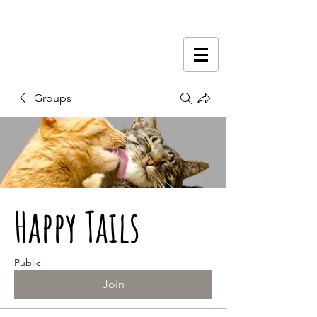
Groups
Happy Tails
Public
Join