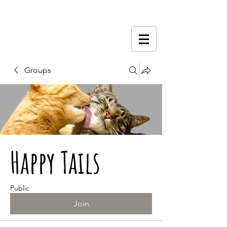
Groups
Happy Tails
Public
Join