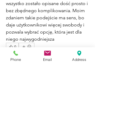
wszystko zostało opisane dość prosto i 
bez zbędnego komplikowania. Moim 
zdaniem takie podejście ma sens, bo 
daje użytkownikowi więcej swobody i 
pozwala wybrać opcję, która jest dla 
niego najwygodniejsza 
0
0
15
Phone
Email
Address
Write a comment...
About
Welcome to Happy Tails! Did you
adopt from Tiny Lions? Share
...
Read more