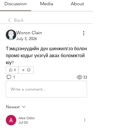
Discussion
Media
About
Back
Woron Clain
July 3, 2026
Тэмцээнүүдийн дүн шинжилгээ болон  
промо кодыг үнэгүй авах боломжтой 
юу?
0
1
33
Write a comment...
Newest
Alex Ostin
Jul 03