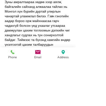
Зуны амралтаараа хөдөө хээр аялж, 
байгалийн сайханд алжаалаа тайлах нь 
Монгол хүн бүрийн дуртай улирлын 
чанартай уламжлал билээ. Гэвч гэнэтийн 
аадар бороо орж майхнаасаа гарч 
чадахгүй болсон үед ухаалаг утсаараа 
дамжуулан цахим тоглоомын дэлхийн чиг 
хандлагыг судлах нь тун сонирхолтой 
байдаг. Тиймээс та бүхэнд хамгийн өндөр 
үнэлгээтэй цахим талбаруудын 
жагсаалтыг агуулсан 
https://mightytips-
mn.com/online-casinos/
 линкийг хуваалцаж 
Phone
Email
Address
байна. Та ер нь майханд суухдаа юу 
хийдэг вэ?
Like
Reply
About
Welcome to Happy Tails! Did you
adopt from Tiny Lions? Share
...
Read more