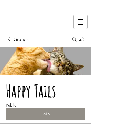
Groups
Happy Tails
Public
Join