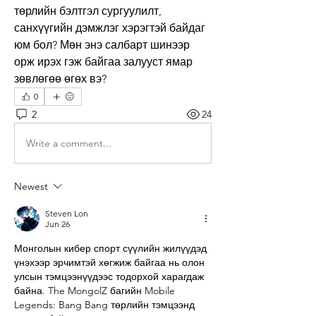
төрлийн бэлтгэл сургуулилт, 
санхүүгийн дэмжлэг хэрэгтэй байдаг 
юм бол? Мөн энэ салбарт шинээр 
орж ирэх гэж байгаа залууст ямар 
зөвлөгөө өгөх вэ?
0
2
24
Write a comment...
Newest
Steven Lon
Jun 26
Монголын кибер спорт сүүлийн жилүүдэд 
үнэхээр эрчимтэй хөгжиж байгаа нь олон 
улсын тэмцээнүүдээс тодорхой харагдаж 
байна. The MongolZ багийн Mobile 
Legends: Bang Bang төрлийн тэмцээнд 