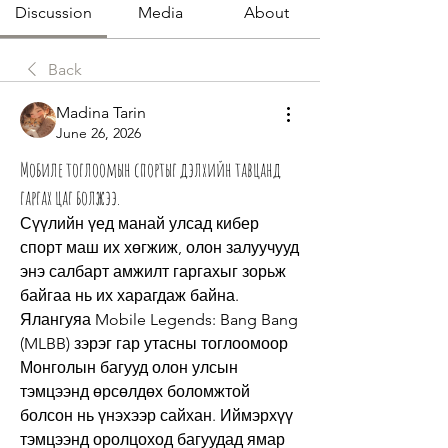
Discussion
Media
About
Back
Madina Tarin
June 26, 2026
Мобиле тоглоомын спортыг дэлхийн тавцанд
гаргах цаг болжээ.
Сүүлийн үед манай улсад кибер 
спорт маш их хөгжиж, олон залуучууд 
энэ салбарт амжилт гаргахыг зорьж 
байгаа нь их харагдаж байна. 
Ялангуяа Mobile Legends: Bang Bang 
(MLBB) зэрэг гар утасны тоглоомоор 
Монголын багууд олон улсын 
тэмцээнд өрсөлдөх боломжтой 
болсон нь үнэхээр сайхан. Иймэрхүү 
тэмцээнд оролцоход багуудад ямар 