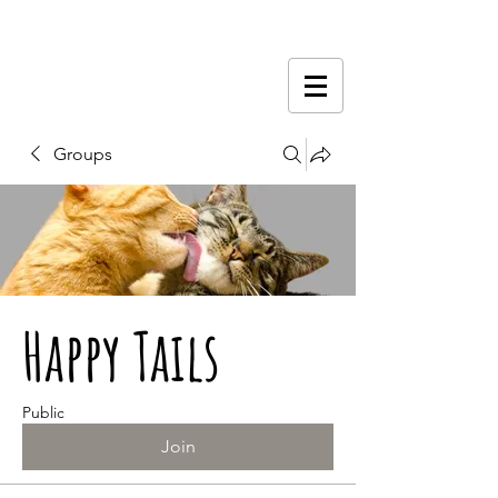
Groups
Happy Tails
Public
Join